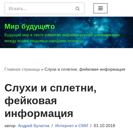
Перейти
к
Мир будущего
содержимому
Будущий мир в свете развития информационной коммуникации
между всеми людьми и народами планеты
Главная страница
»
Слухи и сплетни, фейковая информация
Слухи и сплетни,
фейковая
информация
автор:
Андрей Булатов
Интернет и СМИ
01.10.2018