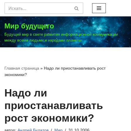
Перейти
к
Мир будущего
содержимому
Будущий мир в свете развития информационной коммуникации
между всеми людьми и народами планеты
Главная страница
»
Надо ли приостанавливать рост
экономики?
Надо ли
приостанавливать
рост экономики?
автор:
Андрей Булатов
Мир
31.10.2006