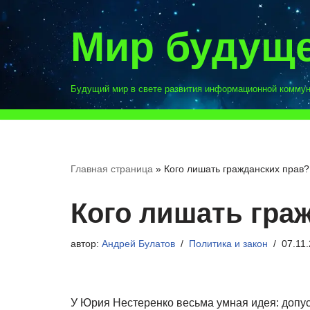
Мир будущ
Перейти
к
содержимому
Будущий мир в свете развития информационной комму
Главная страница
»
Кого лишать гражданских прав?
Кого лишать гра
автор:
Андрей Булатов
Политика и закон
07.11
У Юрия Нестеренко весьма умная идея: допус