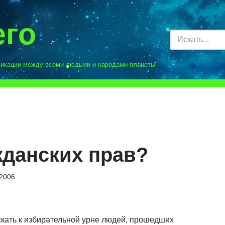
его
никации между всеми людьми и народами планеты
жданских прав?
.2006
кать к избирательной урне людей, прошедших