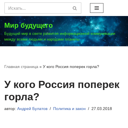
Перейти
к
Мир будущего
содержимому
Будущий мир в свете развития информационной коммуникации
между всеми людьми и народами планеты
Главная страница
»
У кого Россия поперек горла?
У кого Россия поперек
горла?
автор:
Андрей Булатов
Политика и закон
27.03.2018