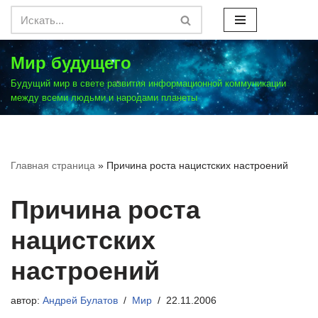
Перейти
к
Мир будущего
содержимому
Будущий мир в свете развития информационной коммуникации
между всеми людьми и народами планеты
Главная страница
»
Причина роста нацистских настроений
Причина роста
нацистских
настроений
автор:
Андрей Булатов
Мир
22.11.2006